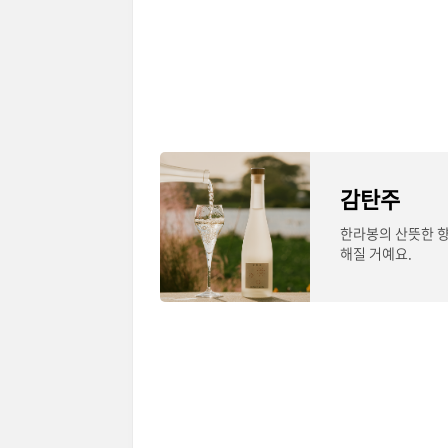
감탄주
한라봉의 산뜻한 향
해질 거예요.