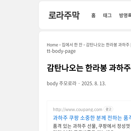
본문 바로가기
로라주막
홈
태그
방명
Home
집에서 한 잔
감탄나오는 한라봉 과하주 [
tt-body-page
감탄나오는 한라봉 과하주 
body
주모로라
2025. 8. 13.
http://www.coupang.com
광고
과하주 쿠팡 소중한 분께 전하는 품
품격 있는 과하주 선물, 쿠팡에서 정성껏