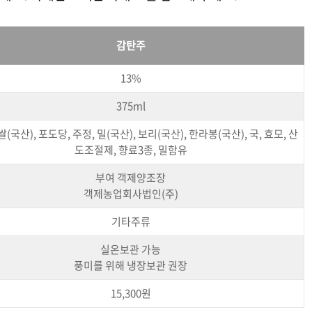
감탄주
13%
375ml
쌀(국산), 포도당, 주정, 밀(국산), 보리(국산), 한라봉(국산), 국, 효모, 산
도조절제, 향료3종, 밀함유
부여 객제양조장
객제농업회사법인(주)
기타주류
실온보관 가능
풍미를 위해 냉장보관 권장
15,300원