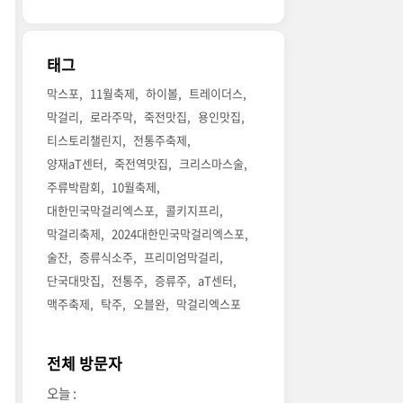
태그
막스포
11월축제
하이볼
트레이더스
막걸리
로라주막
죽전맛집
용인맛집
티스토리챌린지
전통주축제
양재aT센터
죽전역맛집
크리스마스술
주류박람회
10월축제
대한민국막걸리엑스포
콜키지프리
막걸리축제
2024대한민국막걸리엑스포
술잔
증류식소주
프리미엄막걸리
단국대맛집
전통주
증류주
aT센터
맥주축제
탁주
오블완
막걸리엑스포
전체 방문자
오늘 :