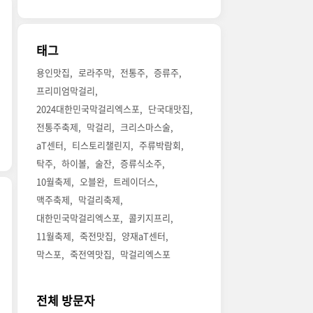
태그
용인맛집
로라주막
전통주
증류주
프리미엄막걸리
2024대한민국막걸리엑스포
단국대맛집
전통주축제
막걸리
크리스마스술
aT센터
티스토리챌린지
주류박람회
탁주
하이볼
술잔
증류식소주
10월축제
오블완
트레이더스
맥주축제
막걸리축제
대한민국막걸리엑스포
콜키지프리
11월축제
죽전맛집
양재aT센터
막스포
죽전역맛집
막걸리엑스포
전체 방문자