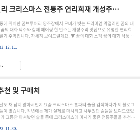
[꿈의 대화] 광주 프리미엄 막걸리 크리스마스 전통주 연리희재 개성주악 페어링
동에 위치한 꿈브루어리 양조장에서 모녀가 빚는 프리미엄 막걸리인 꿈의 대
 꿈의 대화 탁주와 함께 페어링 한 안주는 개성주악 맛집으로 유명한 연리희
딸기 주악입니다. 자세히 보여드릴게요. ▼ 꿈의 대화 스펙 꿈의 대화 식품유
도 용량 375ml 제조 광주 동명동 꿈브루어리 원재료 찹쌀, 멥쌀, 전통누룩, 정
3. 12. 11.
입일로부터 2개월 가격 12,000원 온라인 구매가 가능한데 소규모 양조장이
 개수가 제한되어 있습니다. 제가 오늘 리뷰하는 탁주와 함께 약주도 판매 중입
매 링크 걸어둘게요. 꿈의대화 광주 꿈브루어리 : 네이버쇼핑 스마트스토어 광
››
 꿈브:꿈브루어리입니다. smartstore.nav..
추천 및 구매처
달도 채 남지 않아서인지 요즘 크리스마스 홈파티 술을 검색하다가 제 블로그
들이 많습니다. 작년에는 제가 실제로 마시려고 사두었던 술들을 보여드렸었
제가 그동안 마셔봤던 술들 중에 크리스마스에 마시기 좋은 전통주들을 추천해
진도홍주 붉은 색감이 크리스마스와 잘 어울리는 고도수의 술, 진도홍주입니
3. 11. 30.
 먹을 수도 있고 탄산수를 섞어 하이볼로 먹기에도 좋아요. 음용법은 아래 포
요. 진도 홍주 음용법 [진도 홍주] 빨간 맛의 명주 다양한 음용법 (하이볼/혼