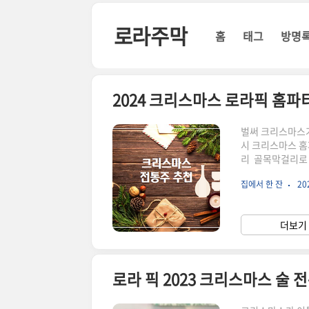
본문 바로가기
로라주막
홈
태그
방명
2024 크리스마스 로라픽 홈파
벌써 크리스마스가
시 크리스마스 홈
리 골목막걸리로 
스마스 느낌이 나
집에서 한 잔
202
높아서 진한 맛을
사과 착즙 원액이
다. [★온라인최
더보기 
산(충남 예산군[si
로라 픽 2023 크리스마스 술 