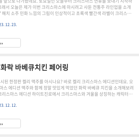
 앞으로 다가왔네요. 토요일인 오늘부터 크리스마스 연휴를 보내기 시작하
 그래서 오늘은 제가 이번 크리스마스에 마시려고 사둔 전통주 라인업을 소개
▼ 해치 소주 민화 느낌의 그림이 인상적이고 초록색 빨간색 라벨이 크리스마
같아서 구매해 본 해치소주 22도와 44도입니다. 해치소주는 토끼 소주 창립자
3. 12. 23.
 소주를 거친 마케팅, 경영 전문가인 Douglas, 고릴라 브루잉 창립자이자 갈매
창립자인 Paul, 이 세 사람을 필두로 결성된 팀 '해치'가 출시한 증류주입니
를 담당하는 해치로 전통적인 디자인 요소를 담았습니다. 전통 누룩과 충주산
››
집니다. 회, 삼겹살 등의 음식과 잘 어울립니다...
/ 화락 바베큐치킨 페어링
출시된 한정판 켈리 맥주를 아시나요? 바로 켈리 크리스마스 에디션인데요. 오
마스 에디션 맥주와 함께 정말 맛있게 먹었던 화락 바베큐 치킨을 소개해보려
 크리스마스 에디션 하이트진로에서 크리스마스와 겨울을 상징하는 캐릭터와
성을 더한 디자인이 특징인 켈리 크리스마스 에디션을 출시했습니다. 켈리의
3. 12. 12.
마크 국기를 오마주한 하트 모양 엠블럼을 적용하고 눈 내리는 배경에 산타클
릭터를 넣어 연말 분위기를 더했어요. 용량은 캔맥주(464ml), 병맥주
입니다. 저는 캔맥주로 사 와보았어요. 8개가 한 묶음으로 되어 있고 12,990원에
››
 그림과 함께 빨간색 배경지가 크리스마스 분위기를 물씬 ..