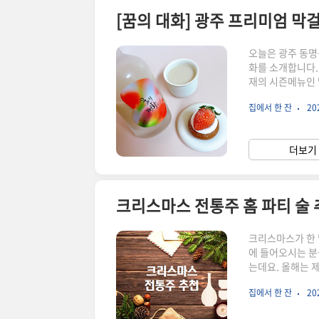
오늘은 광주 동명
화를 소개합니다.
재의 시즌메뉴인 
형 탁주 도수 10
집에서 한 잔
202
제수 소비기한 병
다보니 1인 구매
니다. 아래에 구
더보기 
주 꿈의대화를 빚는
크리스마스 전통주 홈 파티 술 
크리스마스가 한 
에 들어오시는 분
는데요. 올해는 
보겠습니다. ▼ 
집에서 한 잔
202
다. 스트레이트로
스팅을 참고해 주세