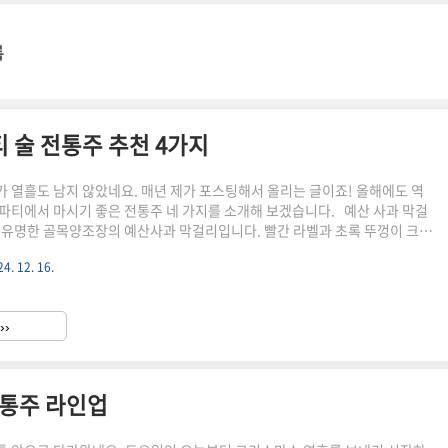
록
티 술 전통주 추천 4가지
 열흘도 남지 않았네요. 매년 제가 포스팅해서 올리는 글이죠! 올해에도 역
파티에서 마시기 좋은 전통주 네 가지를 소개해 보겠습니다. 예산 사과 막걸
유명한 골목양조장의 예산사과 막걸리입니다. 빨간 라벨과 초록 뚜껑이 크리
지않나요? 감미료없이 사과 생즙으로 맛을 낸 탁주인데요. 생각보다 도수가
4. 12. 16.
 가진 막걸리입니다. 얼음을 띄워 마셔도 좋아요. 막걸리 한 병에 1개 이상의
 들어간다고 해요. 맛이 좋고 라벨이 크리스마스 느낌이라 추천해 봅니
초판매/10%할인] 골목막걸리 예산사과750ml (3병 세트판매) [원산지:국내
››
nce2020골목양조장] 골목양조장smartstore...
전통주 라인업