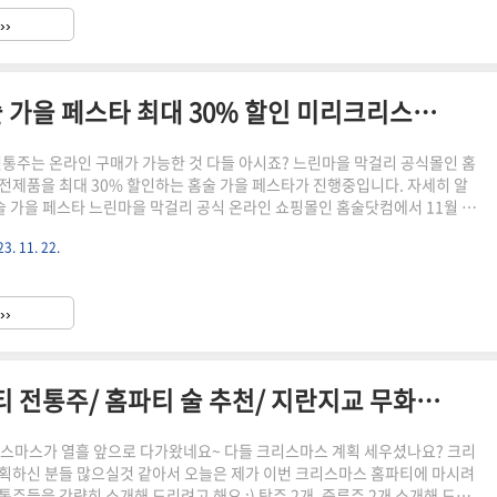
녕하세요! 주모 로라입니다. 처서 매직으로 한결 시원해진 요즘이지만 아직 한
››
네요. 그래서 오늘은 마시면 태양처럼 식도가 뜨거워지는 술 하..
홈술닷컴 느린마을 공식몰 홈술 가을 페스타 최대 30% 할인 미리크리스마스
전통주는 온라인 구매가 가능한 것 다들 아시죠? 느린마을 막걸리 공식몰인 홈
전제품을 최대 30% 할인하는 홈술 가을 페스타가 진행중입니다. 자세히 알
술 가을 페스타 느린마을 막걸리 공식 온라인 쇼핑몰인 홈술닷컴에서 11월 30
대 30% 할인하는 행사입니다. 혜택 1 전제품 최대 30% 할인 혜택 2 월 누
3. 11. 22.
 구매시 친환경 보온/보냉백 증정 혜택 3 홈술닷컴 회원의 경우 이번달 사용 가
폰 증정 ▼ 홈술 카테고리 홈술 닷컴에는 느린마을 막걸리뿐만 아니라 느린마
, 빙탄복 등 다양한 배상면주가의 술이 준비되어 있어요. 현재 모든 제품이 할인
››
크리스마스 홈파티를 미리 준비하시는 것도 좋겠..
크리스마스 전통주 추천/ 홈파티 전통주/ 홈파티 술 추천/ 지란지교 무화과/ 연하 막걸리/ 아임파인 소주/ 모리19
스마스가 열흘 앞으로 다가왔네요~ 다들 크리스마스 계획 세우셨나요? 크리
획하신 분들 많으실것 같아서 오늘은 제가 이번 크리스마스 홈파티에 마시려
주들을 간략히 소개해 드리려고 해요 :) 탁주 2개, 증류주 2개 소개해 드릴