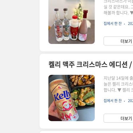
크리스마스가 이틀
실 것 같은데요.
해볼까 합니다. 
스와 어울릴 것 
집에서 한 잔
202
인 Bran, 토끼
기 브루잉의 공동 
다. 정의와 수호
더보기 
찹쌀을 이용해 빚어
켈리 맥주 크리스마스 에디션 
지난달 14일에 
늘은 켈리 크리스
합니다. ▼ 켈리
북유럽 덴마크 감
집에서 한 잔
202
맥아 원산지인 덴
로스와 눈사람 캐
(500ml) 2종
더보기 
구매했어요. 산타