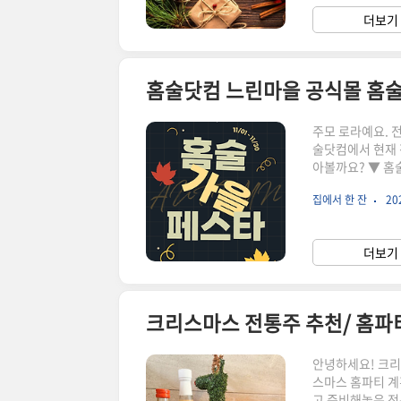
돈주/일출주) 안
더보기 
낮의 태양은 뜨겁
주모 로라예요. 
술닷컴에서 현재 
아볼까요? ▼ 홈
일까지 전제품을 최
집에서 한 잔
202
적 10만원 이상
능한 무료배송 쿠
을 증류주, 심술
더보기 
중이니 다음 달 
안녕하세요! 크리
스마스 홈파티 계
고 준비해놓은 전통