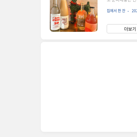
게요! 1. 지란
집에서 한 잔
202
어간 이 탁주는 
색감있는 탁주를 
스마스에 좋은 사
더보기 
라보았습니다. 연