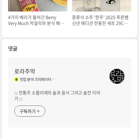
4가지 베리가 들어간 Berry
증류식 소주 '한주' 2025 푸른뱀
Very Much 막걸리와 분식 페어
신년 에디션 전용잔 세트 29CM
링
선물 추천
댓글
로라주막
맛집
분야 크리에이터
::: 전통주 소믈리에의 술과 음식 그리고 술잔 이야
기 :::
구독하기