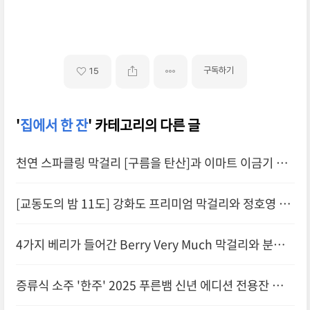
구독하기
15
'
집에서 한 잔
' 카테고리의 다른 글
천연 스파클링 막걸리 [구름을 탄산]과 이마트 이금기 양
장피 페어링
[교동도의 밤 11도] 강화도 프리미엄 막걸리와 정호영 [냉
제육] 페어링
4가지 베리가 들어간 Berry Very Much 막걸리와 분식
페어링
증류식 소주 '한주' 2025 푸른뱀 신년 에디션 전용잔 세트