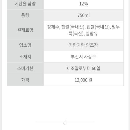
에탄올 함량
12%
용량
750ml
정제수, 찹쌀(국내산), 맵쌀(국내산), 밀누
원재료명
룩(국산), 밀함유
업소명
가랑가랑 양조장
소재지
부산시 사상구
소비기한
제조일로부터 60일
가격
12,000 원