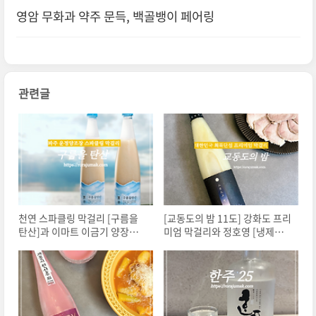
29CM 선물 추천
영암 무화과 약주 문득, 백골뱅이 페어링
관련글
천연 스파클링 막걸리 [구름을
[교동도의 밤 11도] 강화도 프리
탄산]과 이마트 이금기 양장피
미엄 막걸리와 정호영 [냉제육]
페어링
페어링